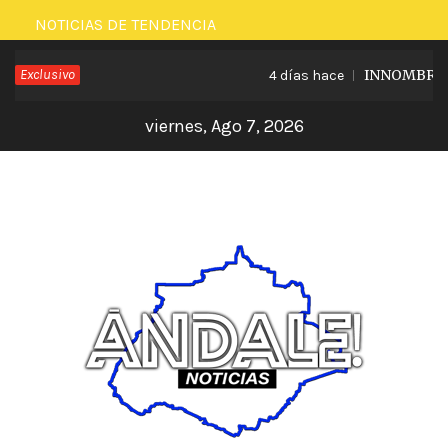
Saltar
NOTICIAS DE TENDENCIA
al
Exclusivo
INNOMBRABLE
4 días hace
contenido
viernes, Ago 7, 2026