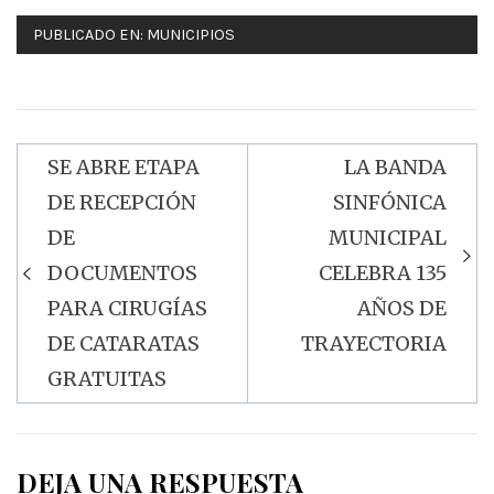
PUBLICADO EN:
MUNICIPIOS
SE ABRE ETAPA
LA BANDA
Navegación
DE RECEPCIÓN
SINFÓNICA
de
DE
MUNICIPAL
entradas
DOCUMENTOS
CELEBRA 135
PARA CIRUGÍAS
AÑOS DE
DE CATARATAS
TRAYECTORIA
GRATUITAS
DEJA UNA RESPUESTA