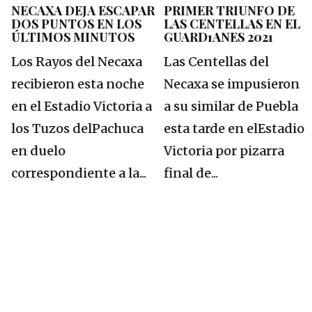
NECAXA DEJA ESCAPAR
PRIMER TRIUNFO DE
DOS PUNTOS EN LOS
LAS CENTELLAS EN EL
ÚLTIMOS MINUTOS
GUARD1ANES 2021
Los Rayos del Necaxa
Las Centellas del
recibieron esta noche
Necaxa se impusieron
en el Estadio Victoria a
a su similar de Puebla
los Tuzos delPachuca
esta tarde en elEstadio
en duelo
Victoria por pizarra
correspondiente a la...
final de...
r