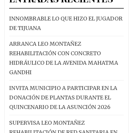
DIF ESTATAL Y CLUB
NECAXA FEMENIL CAE
C
NECAXA ENTREGARON
DOS A CERO EN SU
Q
APARATOS AUDITIVOS
VISITA A MAZATLÁN
M
INNOMBRABLE LO QUE HIZO EL JUGADOR
COMO PARTE DE LA
A
Hoy por la noche, las
CAMPAÑA “VICTORIAS
DE TIJUANA
H
QUE SE ESCUCHAN”
Centellas del Necaxa
E
El día de hoy en el
ARRANCA LEO MONTAÑEZ
visitaron a su similar
C
Auditorio Once
REHABILITACIÓN CON CONCRETO
de Mazatlán FC enel
s
Hermanos de Casa
HIDRÁULICO DE LA AVENIDA MAHATMA
Kraken. El duelo de...
e
Club Necaxa, se llevó a
GANDHI
c
cabola segunda
INVITA MUNICIPIO A PARTICIPAR EN LA
entrega de...
DONACIÓN DE PLANTAS DURANTE EL
QUINCENARIO DE LA ASUNCIÓN 2026
SUPERVISA LEO MONTAÑEZ
REHABILITACIÓN DE RED SANITARIA EN