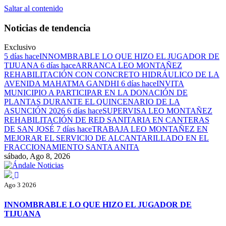
Saltar al contenido
Noticias de tendencia
Exclusivo
5 días hace
INNOMBRABLE LO QUE HIZO EL JUGADOR DE
TIJUANA
6 días hace
ARRANCA LEO MONTAÑEZ
REHABILITACIÓN CON CONCRETO HIDRÁULICO DE LA
AVENIDA MAHATMA GANDHI
6 días hace
INVITA
MUNICIPIO A PARTICIPAR EN LA DONACIÓN DE
PLANTAS DURANTE EL QUINCENARIO DE LA
ASUNCIÓN 2026
6 días hace
SUPERVISA LEO MONTAÑEZ
REHABILITACIÓN DE RED SANITARIA EN CANTERAS
DE SAN JOSÉ
7 días hace
TRABAJA LEO MONTAÑEZ EN
MEJORAR EL SERVICIO DE ALCANTARILLADO EN EL
FRACCIONAMIENTO SANTA ANITA
sábado, Ago 8, 2026
Ándale Noticias
Noticias
Ago 3 2026
INNOMBRABLE LO QUE HIZO EL JUGADOR DE
TIJUANA