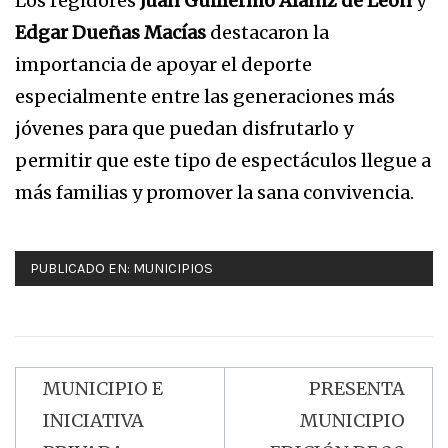
Los regidores
Juan Guillermo Alaniz de León
y
Edgar Dueñas Macías
destacaron la
importancia de apoyar el deporte
especialmente entre las generaciones más
jóvenes para que puedan disfrutarlo y
permitir que este tipo de espectáculos llegue a
más familias y promover la sana convivencia.
PUBLICADO EN:
MUNICIPIOS
MUNICIPIO E
PRESENTA
Navegación
INICIATIVA
MUNICIPIO
de