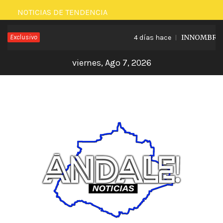
Saltar
NOTICIAS DE TENDENCIA
al
Exclusivo
INNOMBRABLE
4 días hace
contenido
viernes, Ago 7, 2026