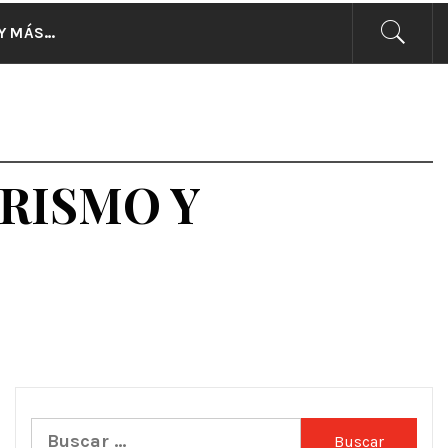
CIAS
Y MÁS…
ERISMO Y
Buscar: