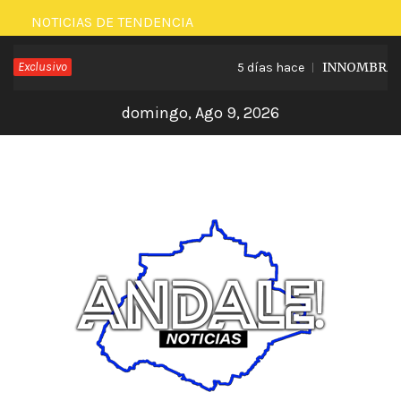
Saltar
NOTICIAS DE TENDENCIA
al
Exclusivo
INNOMBRABLE 
5 días hace
contenido
domingo, Ago 9, 2026