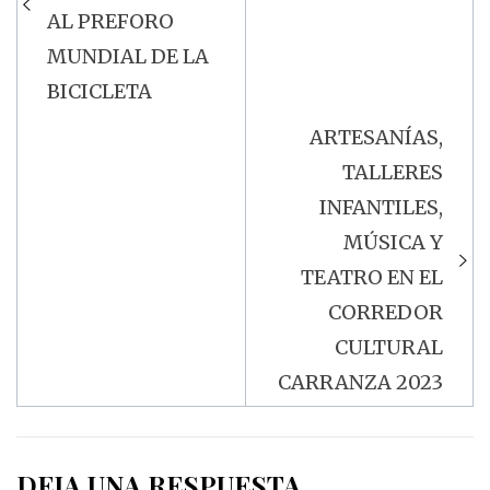
entradas
AL PREFORO
MUNDIAL DE LA
BICICLETA
ARTESANÍAS,
TALLERES
INFANTILES,
MÚSICA Y
TEATRO EN EL
CORREDOR
CULTURAL
CARRANZA 2023
DEJA UNA RESPUESTA