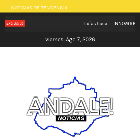
Saltar
NOTICIAS DE TENDENCIA
al
Exclusivo
INNOMBRABLE
4 días hace
contenido
viernes, Ago 7, 2026