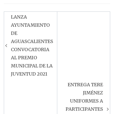
LANZA
Navegación
AYUNTAMIENTO
de
DE
entradas
AGUASCALIENTES
CONVOCATORIA
AL PREMIO
MUNICIPAL DE LA
JUVENTUD 2021
ENTREGA TERE
JIMÉNEZ
UNIFORMES A
PARTICIPANTES