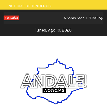
Saltar
NOTICIAS DE TENDENCIA
al
Exclusivo
TRABAJA LE
5 horas hace
contenido
lunes, Ago 10, 2026