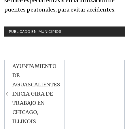
se hace especial énfasis en la utilización de
puentes peatonales, para evitar accidentes.
PUBLICADO EN:
MUNICIPIOS
AYUNTAMIENTO
Navegación
DE
de
AGUASCALIENTES
entradas
INICIA GIRA DE
TRABAJO EN
CHICAGO,
ILLINOIS