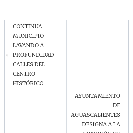
CONTINUA
Navegación
MUNICIPIO
de
LAVANDO A
entradas
PROFUNDIDAD
CALLES DEL
CENTRO
HISTÓRICO
AYUNTAMIENTO
DE
AGUASCALIENTES
DESIGNA A LA