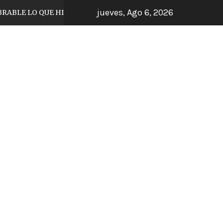
jueves, Ago 6, 2026
 QUE HIZO EL JUGADOR DE TIJUANA
ARRAN
4 días hace