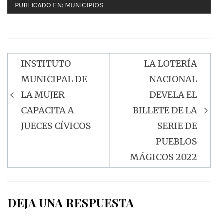
PUBLICADO EN:
MUNICIPIOS
INSTITUTO
LA LOTERÍA
Navegación
MUNICIPAL DE
NACIONAL
de
LA MUJER
DEVELA EL
entradas
CAPACITA A
BILLETE DE LA
JUECES CÍVICOS
SERIE DE
PUEBLOS
MÁGICOS 2022
DEJA UNA RESPUESTA