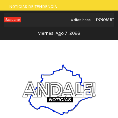
Saltar
NOTICIAS DE TENDENCIA
al
Exclusivo
INNOMBRABLE
4 días hace
contenido
viernes, Ago 7, 2026