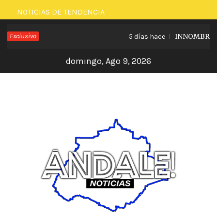
Saltar
NOTICIAS DE TENDENCIA
al
Exclusivo
INNOMBRABLE
5 días hace
contenido
domingo, Ago 9, 2026