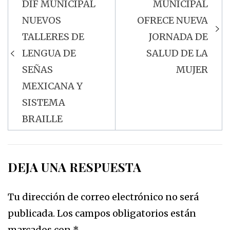
DIF MUNICIPAL
MUNICIPAL
de
NUEVOS
OFRECE NUEVA
entradas
TALLERES DE
JORNADA DE
LENGUA DE
SALUD DE LA
SEÑAS
MUJER
MEXICANA Y
SISTEMA
BRAILLE
DEJA UNA RESPUESTA
Tu dirección de correo electrónico no será
publicada.
Los campos obligatorios están
marcados con
*