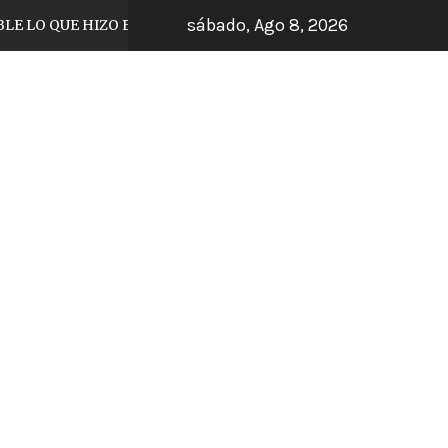
sábado, Ago 8, 2026
UE HIZO EL JUGADOR DE TIJUANA
ARRANCA
5 días hace