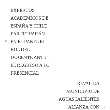
EXPERTOS
Navegación
ACADÉMICOS DE
de
ESPAÑA Y CHILE
entradas
PARTICIPARÁN
EN EL PANEL EL
ROL DEL
DOCENTE ANTE
EL REGRESO A LO
PRESENCIAL
REVALIDA
MUNICIPIO DE
AGUASCALIENTES
ALIANZA CON