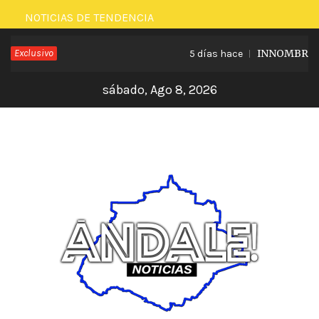
Saltar
NOTICIAS DE TENDENCIA
al
Exclusivo
INNOMBRABLE
5 días hace
contenido
sábado, Ago 8, 2026