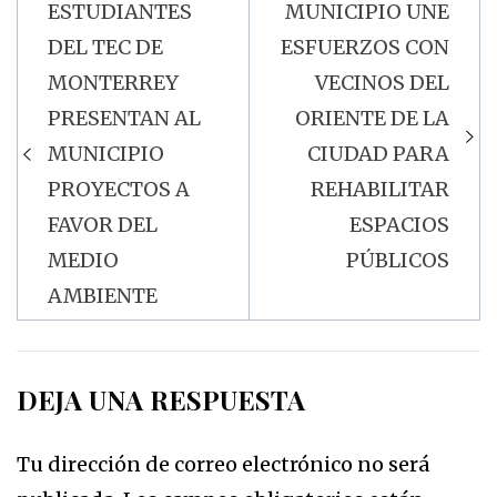
ESTUDIANTES
MUNICIPIO UNE
Navegación
DEL TEC DE
ESFUERZOS CON
de
MONTERREY
VECINOS DEL
entradas
PRESENTAN AL
ORIENTE DE LA
MUNICIPIO
CIUDAD PARA
PROYECTOS A
REHABILITAR
FAVOR DEL
ESPACIOS
MEDIO
PÚBLICOS
AMBIENTE
DEJA UNA RESPUESTA
Tu dirección de correo electrónico no será