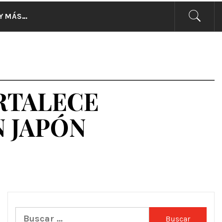
CIAS
Y MÁS…
N
RTALECE
 JAPÓN
Buscar: