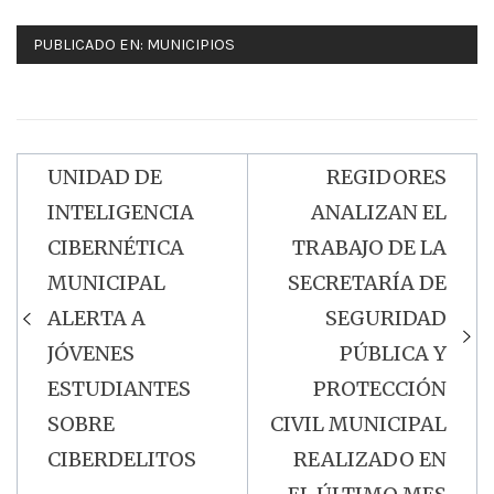
PUBLICADO EN:
MUNICIPIOS
UNIDAD DE
REGIDORES
Navegación
INTELIGENCIA
ANALIZAN EL
de
CIBERNÉTICA
TRABAJO DE LA
entradas
MUNICIPAL
SECRETARÍA DE
ALERTA A
SEGURIDAD
JÓVENES
PÚBLICA Y
ESTUDIANTES
PROTECCIÓN
SOBRE
CIVIL MUNICIPAL
CIBERDELITOS
REALIZADO EN