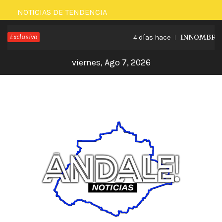
Saltar
NOTICIAS DE TENDENCIA
al
Exclusivo
INNOMBRABLE
4 días hace
contenido
viernes, Ago 7, 2026