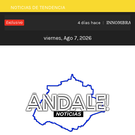
Saltar
NOTICIAS DE TENDENCIA
al
Exclusivo
INNOMBRABLE L
4 días hace
contenido
viernes, Ago 7, 2026