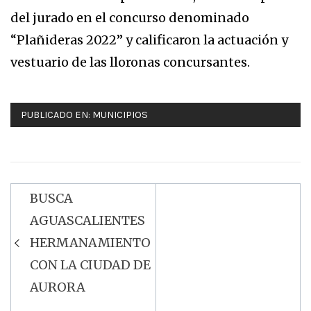
del jurado en el concurso denominado
“Plañideras 2022” y calificaron la actuación y
vestuario de las lloronas concursantes.
PUBLICADO EN:
MUNICIPIOS
BUSCA
Navegación
AGUASCALIENTES
de
HERMANAMIENTO
entradas
CON LA CIUDAD DE
AURORA