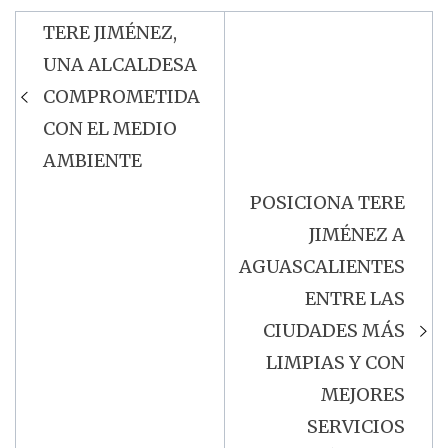
TERE JIMÉNEZ,
Navegación
UNA ALCALDESA
de
COMPROMETIDA
entradas
CON EL MEDIO
AMBIENTE
POSICIONA TERE
JIMÉNEZ A
AGUASCALIENTES
ENTRE LAS
CIUDADES MÁS
LIMPIAS Y CON
MEJORES
SERVICIOS