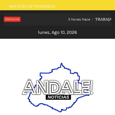
Saltar
NOTICIAS DE TENDENCIA
al
Exclusivo
TRABAJA LE
5 horas hace
contenido
lunes, Ago 10, 2026