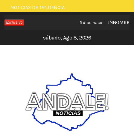
Saltar
NOTICIAS DE TENDENCIA
al
Exclusivo
INNOMBRABLE
5 días hace
contenido
sábado, Ago 8, 2026