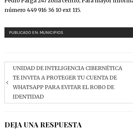
Pedro Parga 247 zona centro; Para mayor informa
número 449 916 36 10 ext 115.
PUBLICADO EN:
MUNICIPIOS
UNIDAD DE INTELIGENCIA CIBERNÉTICA
Navegación
TE INVITA A PROTEGER TU CUENTA DE
de
WHATSAPP PARA EVITAR EL ROBO DE
entradas
IDENTIDAD
DEJA UNA RESPUESTA