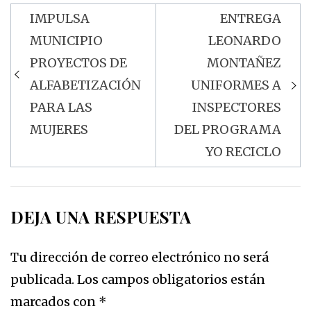
IMPULSA
ENTREGA
Navegación
MUNICIPIO
LEONARDO
de
PROYECTOS DE
MONTAÑEZ
entradas
ALFABETIZACIÓN
UNIFORMES A
PARA LAS
INSPECTORES
MUJERES
DEL PROGRAMA
YO RECICLO
DEJA UNA RESPUESTA
Tu dirección de correo electrónico no será
publicada.
Los campos obligatorios están
marcados con
*