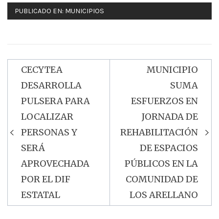
PUBLICADO EN:
MUNICIPIOS
CECYTEA
MUNICIPIO
Navegación
DESARROLLA
SUMA
de
PULSERA PARA
ESFUERZOS EN
entradas
LOCALIZAR
JORNADA DE
PERSONAS Y
REHABILITACIÓN
SERÁ
DE ESPACIOS
APROVECHADA
PÚBLICOS EN LA
POR EL DIF
COMUNIDAD DE
ESTATAL
LOS ARELLANO