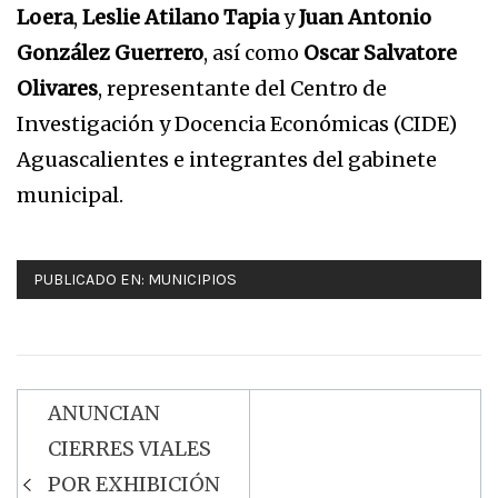
Loera
,
Leslie Atilano Tapia
y
Juan Antonio
González Guerrero
, así como
Oscar Salvatore
Olivares
, representante del Centro de
Investigación y Docencia Económicas (CIDE)
Aguascalientes e integrantes del gabinete
municipal.
PUBLICADO EN:
MUNICIPIOS
ANUNCIAN
Navegación
CIERRES VIALES
de
POR EXHIBICIÓN