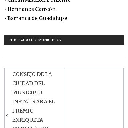
• Hermanos Carreón
• Barranca de Guadalupe
PUBLICADO EN:
MUNICIPIOS
CONSEJO DE LA
Navegación
CIUDAD DEL
de
MUNICIPIO
entradas
INSTAURARÁ EL
PREMIO
ENRIQUETA