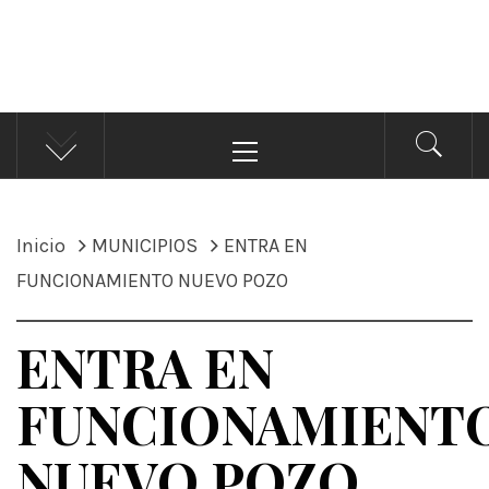
ÁNDALE NOTICIAS
Noticias
Menú
principal
Inicio
MUNICIPIOS
ENTRA EN
FUNCIONAMIENTO NUEVO POZO
ENTRA EN
FUNCIONAMIENT
NUEVO POZO