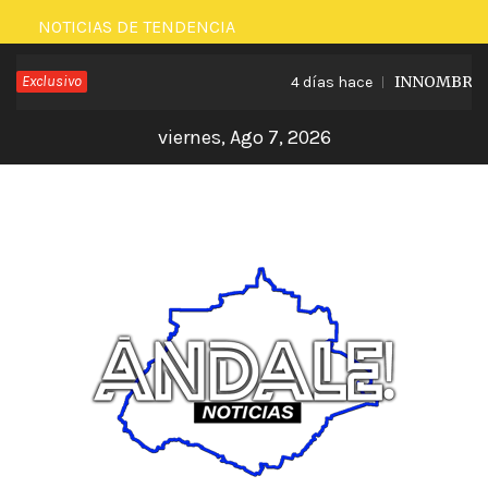
Saltar
NOTICIAS DE TENDENCIA
al
Exclusivo
INNOMBRABLE
4 días hace
contenido
viernes, Ago 7, 2026