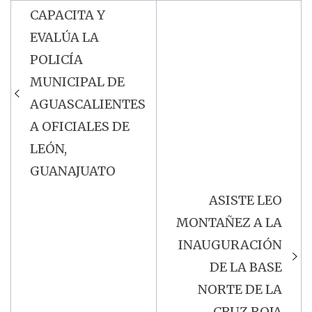
CAPACITA Y
Navegación
EVALÚA LA
de
POLICÍA
entradas
MUNICIPAL DE
AGUASCALIENTES
A OFICIALES DE
LEÓN,
GUANAJUATO
ASISTE LEO
MONTAÑEZ A LA
INAUGURACIÓN
DE LA BASE
NORTE DE LA
CRUZ ROJA