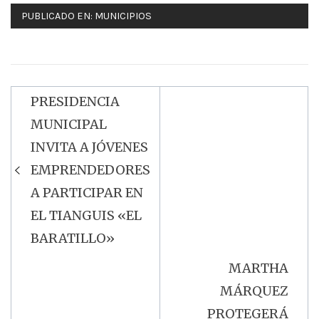
PUBLICADO EN:
MUNICIPIOS
PRESIDENCIA
Navegación
MUNICIPAL
de
INVITA A JÓVENES
entradas
EMPRENDEDORES
A PARTICIPAR EN
EL TIANGUIS «EL
BARATILLO»
MARTHA
MÁRQUEZ
PROTEGERÁ