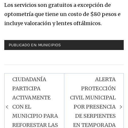
Los servicios son gratuitos a excepción de
optometría que tiene un costo de $80 pesos e
incluye valoración y lentes oftálmicos.
PUBLICADO EN:
MUNICIPIOS
CIUDADANÍA
ALERTA
Navegación
PARTICIPA
PROTECCIÓN
de
ACTIVAMENTE
CIVIL MUNICIPAL
entradas
CON EL
POR PRESENCIA
MUNICIPIO PARA
DE SERPIENTES
REFORESTAR LAS
EN TEMPORADA