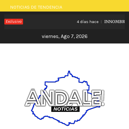
Saltar
NOTICIAS DE TENDENCIA
al
Exclusivo
INNOMBRABLE
4 días hace
contenido
viernes, Ago 7, 2026