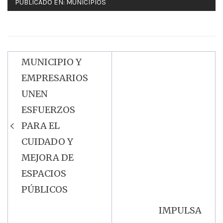
PUBLICADO EN:
MUNICIPIOS
MUNICIPIO Y
Navegación
EMPRESARIOS
de
UNEN
entradas
ESFUERZOS
PARA EL
CUIDADO Y
MEJORA DE
ESPACIOS
PÚBLICOS
IMPULSA