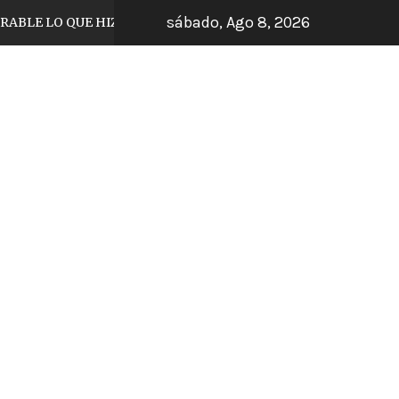
sábado, Ago 8, 2026
 QUE HIZO EL JUGADOR DE TIJUANA
ARRAN
6 días hace