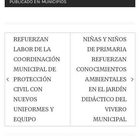
PUBLICADO EN:
MUNICIPIOS
REFUERZAN
NIÑAS Y NIÑOS
Navegación
LABOR DE LA
DE PRIMARIA
de
COORDINACIÓN
REFUERZAN
entradas
MUNICIPAL DE
CONOCIMIENTOS
PROTECCIÓN
AMBIENTALES
CIVIL CON
EN EL JARDÍN
NUEVOS
DIDÁCTICO DEL
UNIFORMES Y
VIVERO
EQUIPO
MUNICIPAL