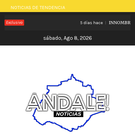
Saltar
NOTICIAS DE TENDENCIA
al
Exclusivo
INNOMBRABLE
5 días hace
contenido
sábado, Ago 8, 2026