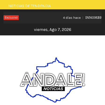
Saltar
NOTICIAS DE TENDENCIA
al
Exclusivo
INNOMBRABLE
4 días hace
contenido
viernes, Ago 7, 2026