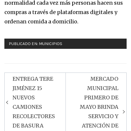
normalidad cada vez más personas hacen sus
compras a través de plataformas digitales y
ordenan comida a domicilio.
PUBLICADO EN:
MUNICIPIOS
ENTREGA TERE
MERCADO
Navegación
JIMÉNEZ 15
MUNICIPAL
de
NUEVOS
PRIMERO DE
entradas
CAMIONES
MAYO BRINDA
RECOLECTORES
SERVICIO Y
DE BASURA
ATENCIÓN DE