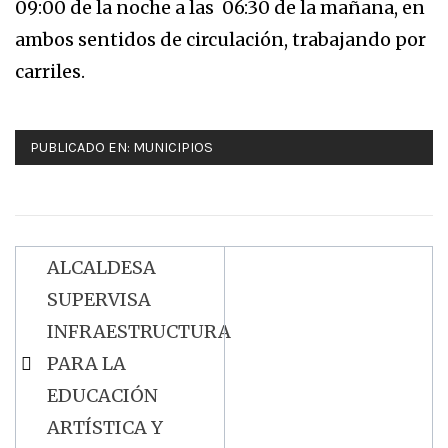
09:00 de la noche a las 06:30 de la mañana, en
ambos sentidos de circulación, trabajando por
carriles.
PUBLICADO EN:
MUNICIPIOS
ALCALDESA
Navegación
SUPERVISA
de
INFRAESTRUCTURA
entradas
PARA LA
EDUCACIÓN
ARTÍSTICA Y