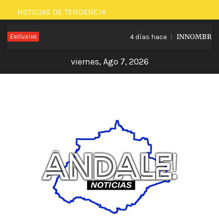
Saltar
NOTICIAS DE TENDENCIA
al
Exclusivo
INNOMBRABLE
4 días hace
contenido
viernes, Ago 7, 2026