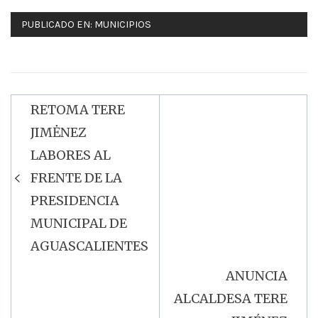
PUBLICADO EN:
MUNICIPIOS
RETOMA TERE
Navegación
JIMĖNEZ
de
LABORES AL
entradas
FRENTE DE LA
PRESIDENCIA
MUNICIPAL DE
AGUASCALIENTES
ANUNCIA
ALCALDESA TERE