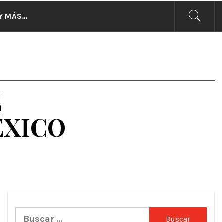
CIAS
Y MÁS…
E
ÉXICO
Buscar: