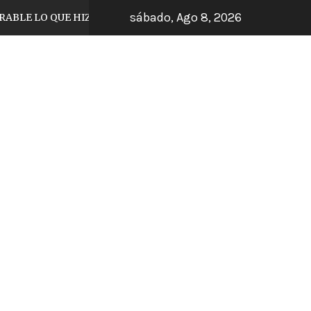
sábado, Ago 8, 2026
QUE HIZO EL JUGADOR DE TIJUANA
ARRANC
5 días hace