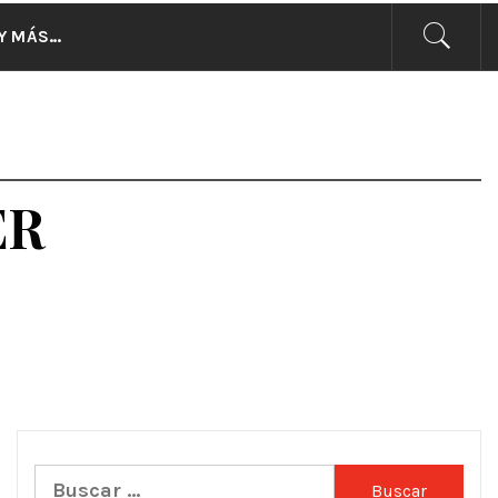
CIAS
Y MÁS…
ER
Buscar: