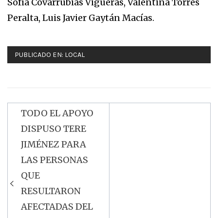
Sofía Covarrubias Vigueras, Valentina Torres
Peralta, Luis Javier Gaytán Macías.
PUBLICADO EN:
LOCAL
TODO EL APOYO
Navegación
DISPUSO TERE
de
JIMÉNEZ PARA
entradas
LAS PERSONAS
QUE
RESULTARON
AFECTADAS DEL