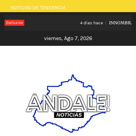
Saltar
NOTICIAS DE TENDENCIA
al
Exclusivo
INNOMBRABLE
4 días hace
contenido
viernes, Ago 7, 2026