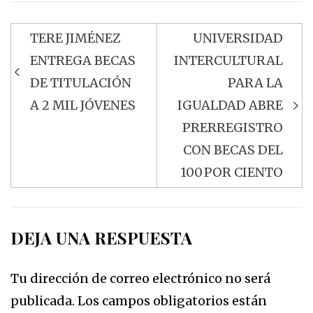
TERE JIMÉNEZ
UNIVERSIDAD
Navegación
ENTREGA BECAS
INTERCULTURAL
de
DE TITULACIÓN
PARA LA
entradas
A 2 MIL JÓVENES
IGUALDAD ABRE
PRERREGISTRO
CON BECAS DEL
100 POR CIENTO
DEJA UNA RESPUESTA
Tu dirección de correo electrónico no será
publicada.
Los campos obligatorios están