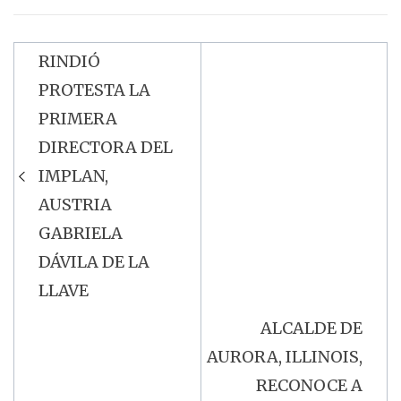
RINDIÓ
Navegación
PROTESTA LA
de
PRIMERA
entradas
DIRECTORA DEL
IMPLAN,
AUSTRIA
GABRIELA
DÁVILA DE LA
LLAVE
ALCALDE DE
AURORA, ILLINOIS,
RECONOCE A