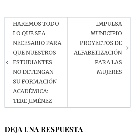
HAREMOS TODO
IMPULSA
Navegación
LO QUE SEA
MUNICIPIO
de
NECESARIO PARA
PROYECTOS DE
entradas
QUE NUESTROS
ALFABETIZACIÓN
ESTUDIANTES
PARA LAS
NO DETENGAN
MUJERES
SU FORMACIÓN
ACADÉMICA:
TERE JIMÉNEZ
DEJA UNA RESPUESTA