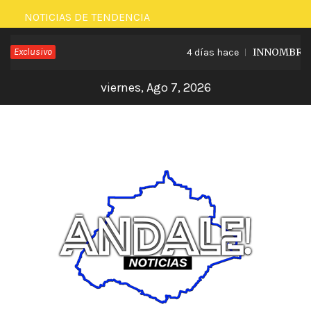
Saltar
NOTICIAS DE TENDENCIA
al
Exclusivo
INNOMBRABLE
4 días hace
contenido
viernes, Ago 7, 2026