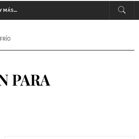
CIAS
Y MÁS…
FRÍO
N PARA