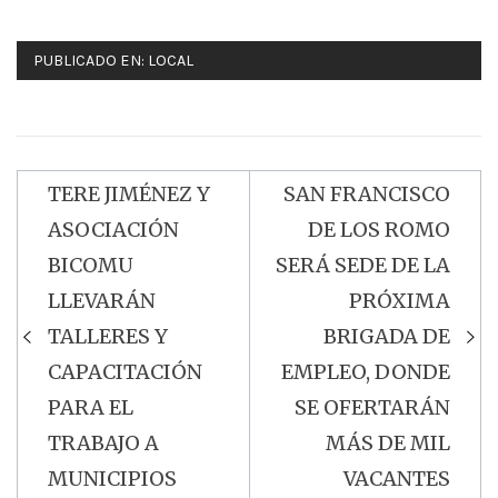
PUBLICADO EN:
LOCAL
TERE JIMÉNEZ Y
SAN FRANCISCO
Navegación
ASOCIACIÓN
DE LOS ROMO
de
BICOMU
SERÁ SEDE DE LA
entradas
LLEVARÁN
PRÓXIMA
TALLERES Y
BRIGADA DE
CAPACITACIÓN
EMPLEO, DONDE
PARA EL
SE OFERTARÁN
TRABAJO A
MÁS DE MIL
MUNICIPIOS
VACANTES